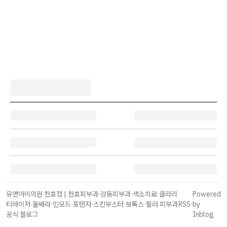
유앤아이의원 천호점 | 천호피부과·강동피부과·색소치료·클라리
Powered
티레이저·울쎄라·인모드·포텐자·스킨부스터·보톡스·필러 피부과
RSS
·
by
공식 블로그
Inblog