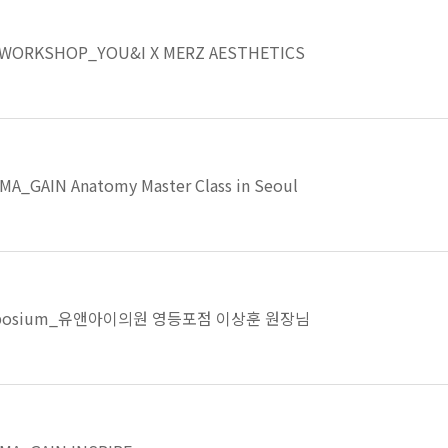
 WORKSHOP_YOU&I X MERZ AESTHETICS
A_GAIN Anatomy Master Class in Seoul
ymposium_유앤아이의원 영등포점 이상훈 원장님