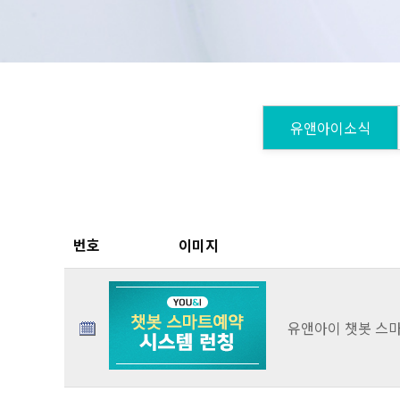
유앤아이소식
번호
이미지
유앤아이 챗봇 스마