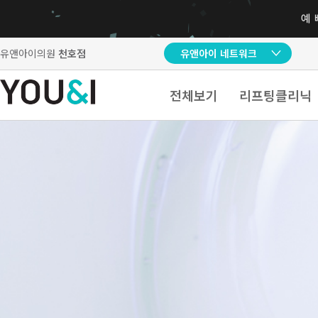
유앤아이의원
천호점
유앤아이 네트워크
전체보기
리프팅클리닉