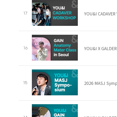
YOU&I CADAVER
17
YOU&I X GALDERM
16
2026 MASJ S
15