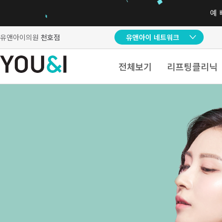
유앤아이의원
천호점
유앤아이 네트워크
전체보기
리프팅클리닉