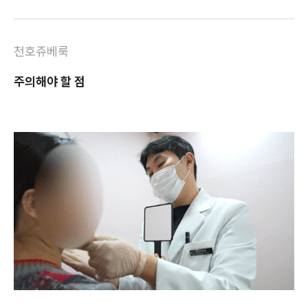
천호쥬베룩
주의해야 할 점